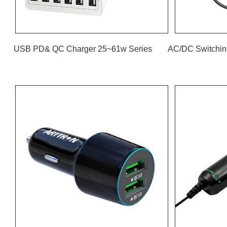
USB PD& QC Charger 25~61w Series AC/DC Switchin