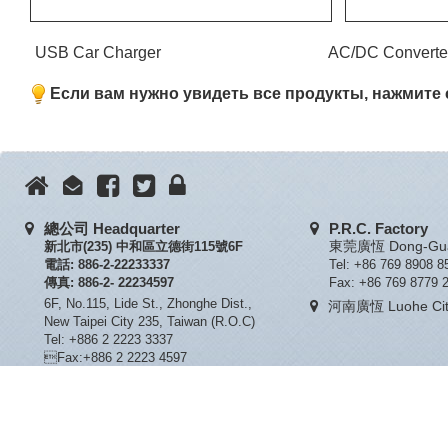
USB Car Charger AC/DC Con
Если вам нужно увидеть все продукты, нажмите
總公司 Headquarter
P.R.C. Factory
新北市(235) 中和區立德街115號6F
東莞廣恆 Dong-Guan
電話: 886-2-22233337
Tel: +86 769 8908 8
傳真: 886-2- 22234597
Fax: +86 769 8779 
6F, No.115, Lide St., Zhonghe Dist.,
河南廣恆 Luohe City
New Taipei City 235, Taiwan (R.O.C)
Tel: +886 2 2223 3337
Fax:+886 2 2223 4597