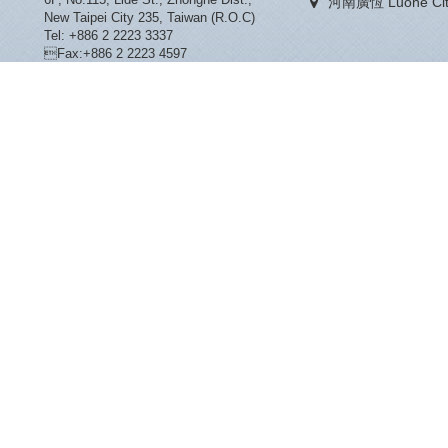
河南廣恆 Luohe City
New Taipei City 235, Taiwan (R.O.C)
Tel: +886 2 2223 3337
Fax:+886 2 2223 4597