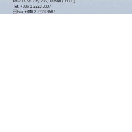
New Taipei City 235, Taiwan (R.O.C)
Tel: +886 2 2223 3337
Fax:+886 2 2223 4597