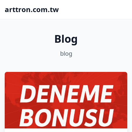
arttron.com.tw
Blog
blog