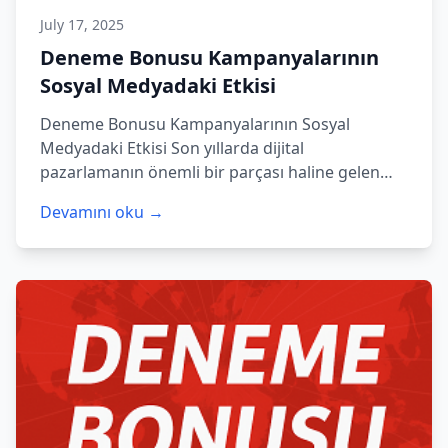
July 17, 2025
Deneme Bonusu Kampanyalarının
Sosyal Medyadaki Etkisi
Deneme Bonusu Kampanyalarının Sosyal
Medyadaki Etkisi Son yıllarda dijital
pazarlamanın önemli bir parçası haline gelen
deneme bonusu...
Devamını oku →